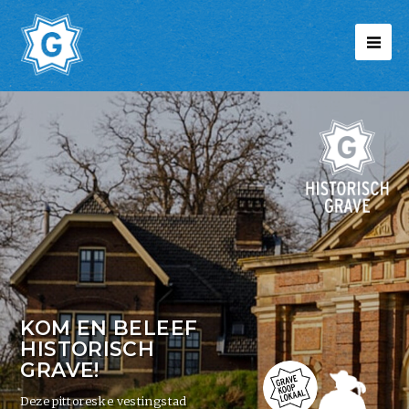
KOM EN BELEEF
HISTORISCH
GRAVE!
Deze pittoreske vestingstad