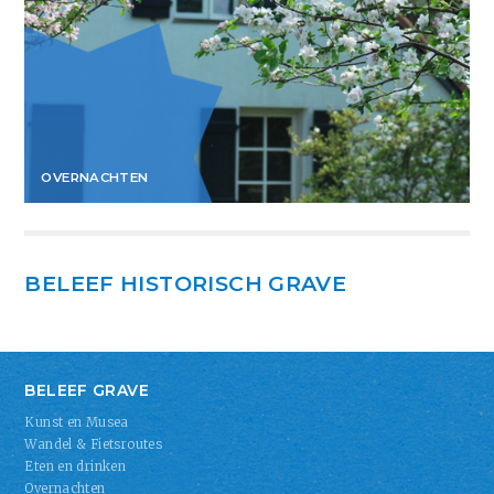
OVERNACHTEN
BELEEF HISTORISCH GRAVE
BELEEF GRAVE
Kunst en Musea
Wandel & Fietsroutes
Eten en drinken
Overnachten