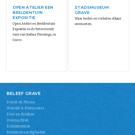
OPEN ATELIER EEN
STADSMUSEUM
BEELDENTUIN
GRAVE
EXPOSITIE
Waar heden en verleden elkaar
Open Atelier en Beeldentuin
ontmoeten.
Expositie in de betoverende
tuin van Joshua Pennings, in
Grave.
BELEEF GRAVE
Kunst en Musea
Wandel & Fietsroutes
Eten en drinken
Overnachten
Evenementen
Bezienswaardigheden