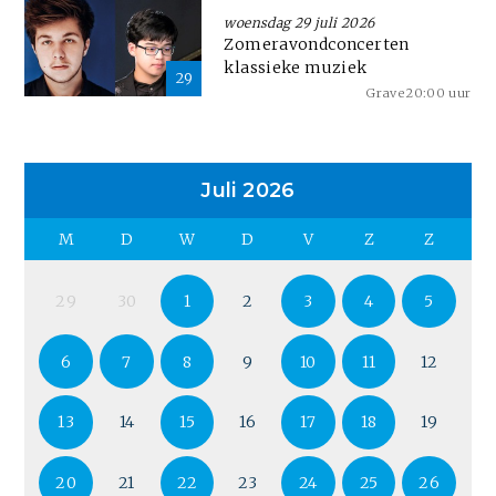
woensdag 29 juli 2026
Zomeravondconcerten
klassieke muziek
29
Grave
20:00 uur
Juli 2026
M
D
W
D
V
Z
Z
29
30
1
2
3
4
5
6
7
8
9
10
11
12
13
14
15
16
17
18
19
20
21
22
23
24
25
26