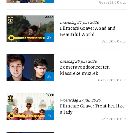
Grave
12:00 uur
maandag 27 juli 2026
Filmcafé Grave: A Sad and
Beautiful World
27
Velp
20:00 uur
dinsdag 28 juli 2026
Zomeravondconcerten
klassieke muziek
28
Grave
20:00 uur
woensdag 29 juli 2026
Filmcafé Grave: Treat her like
a lady
29
Velp
20:00 uur