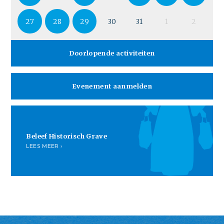
27
28
29
30
31
1
2
Doorlopende activiteiten
Evenement aanmelden
Beleef Historisch Grave
LEES MEER ›