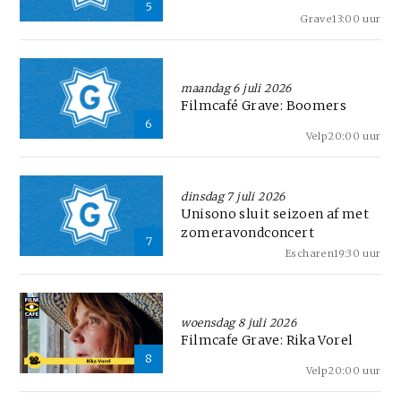
5
Grave
13:00 uur
maandag 6 juli 2026
Filmcafé Grave: Boomers
6
Velp
20:00 uur
dinsdag 7 juli 2026
Unisono sluit seizoen af met
zomeravondconcert
7
Escharen
19:30 uur
woensdag 8 juli 2026
Filmcafe Grave: Rika Vorel
8
Velp
20:00 uur