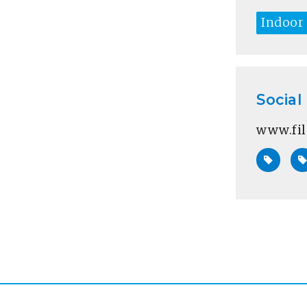
Indoor
Social
www.fil