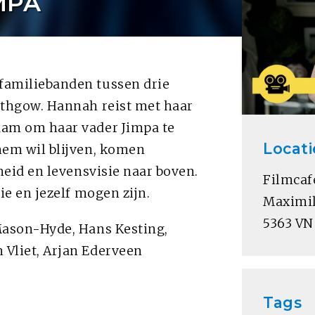
MPA
familiebanden tussen drie
ithgow. Hannah reist met haar
dam om haar vader Jimpa te
Locati
hem wil blijven, komen
heid en levensvisie naar boven.
Filmcaf
ie en jezelf mogen zijn.
Maximil
5363 VN
Mason-Hyde, Hans Kesting,
 Vliet, Arjan Ederveen
Tags