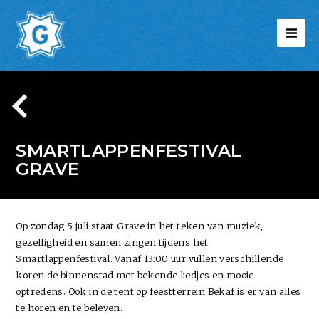
SMARTLAPPENFESTIVAL
GRAVE
Op zondag 5 juli staat Grave in het teken van muziek,
gezelligheid en samen zingen tijdens het
Smartlappenfestival. Vanaf 13:00 uur vullen verschillende
koren de binnenstad met bekende liedjes en mooie
optredens. Ook in de tent op feestterrein Bekaf is er van alles
te horen en te beleven.