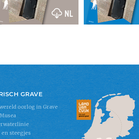
RISCH GRAVE
wereld oorlog in Grave
 Musea
rwaterlinie
s en steegjes