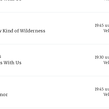
19:45 u
w Kind of Wilderness
Ve
4
19:30 u
ds With Us
Ve
19:45 u
Amor
Ve