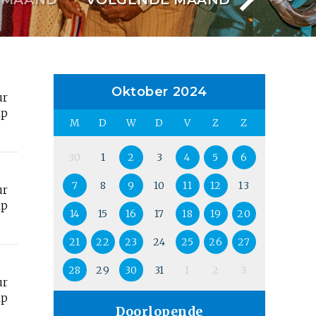
Oktober 2024
ur
lp
M
D
W
D
V
Z
Z
30
1
2
3
4
5
6
7
8
9
10
11
12
13
ur
lp
14
15
16
17
18
19
20
21
22
23
24
25
26
27
28
29
30
31
1
2
3
ur
lp
Doorlopende