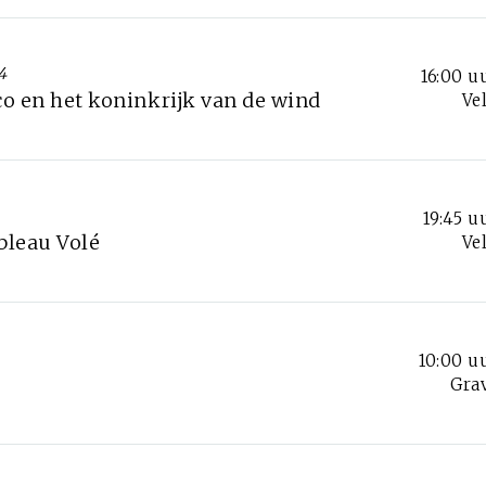
4
16:00 u
co en het koninkrijk van de wind
Ve
19:45 u
bleau Volé
Ve
10:00 u
Gra