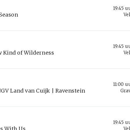
19:45 u
 Season
Ve
19:45 u
w Kind of Wilderness
Ve
11:00 u
GV Land van Cuijk | Ravenstein
Gra
19:45 u
ds With Us
Ve