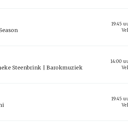
19:45 u
 Season
Ve
14:00 u
ineke Steenbrink | Barokmuziek
Ve
19:45 u
mi
Ve