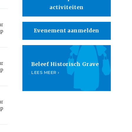
activiteiten
ur
Evenement aanmelden
lp
ur
Beleef Historisch Grave
lp
LEES MEER ›
ur
lp