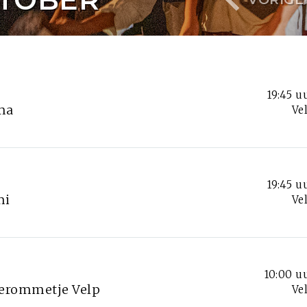
19:45 u
ma
Ve
19:45 u
mi
Ve
10:00 u
erommetje Velp
Ve