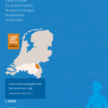
Kunst & Musea
De Zuiderwaterlinie
Straatjes en steegjes
Monumenten
Architectuur
Grave is de vestingstad van
het Land van Cuijk.
MEER INFORMATIE ›
LINKS