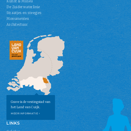
Kunst & Musea
De Zuiderwaterlinie
Straatjes en steegjes
Monumenten
Architectuur
Grave is de vestingstad van
het Land van Cuijk.
MEER INFORMATIE ›
LINKS