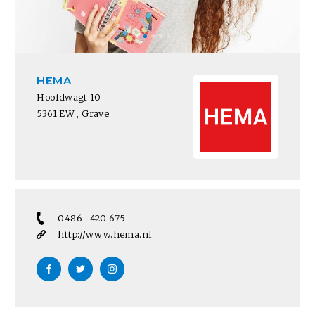
HEMA
Hoofdwagt 10
5361 EW , Grave
0486- 420 675
http://www.hema.nl