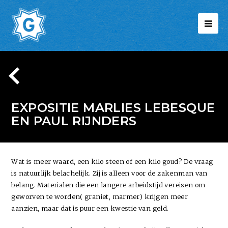
EXPOSITIE MARLIES LEBESQUE
EN PAUL RIJNDERS
Wat is meer waard, een kilo steen of een kilo goud? De vraag
is natuurlijk belachelijk. Zij is alleen voor de zakenman van
belang. Materialen die een langere arbeidstijd vereisen om
geworven te worden( graniet, marmer) krijgen meer
aanzien, maar dat is puur een kwestie van geld.