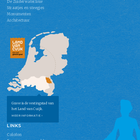
De Zuiderwaterlinie
Straatjes en steegjes
Monumenten
Architectuur
Grave is de vestingstad van
het Land van Cuijk.
MEER INFORMATIE ›
LINKS
Colofon