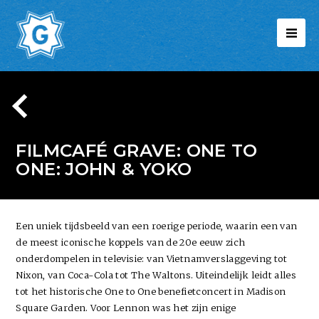
FILMCAFÉ GRAVE: ONE TO
ONE: JOHN & YOKO
Een uniek tijdsbeeld van een roerige periode, waarin een van
de meest iconische koppels van de 20e eeuw zich
onderdompelen in televisie: van Vietnamverslaggeving tot
Nixon, van Coca-Cola tot The Waltons. Uiteindelijk leidt alles
tot het historische One to One benefietconcert in Madison
Square Garden. Voor Lennon was het zijn enige