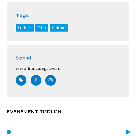
Tags
Indoor
Film
Cultuur
Social
www.filmcafegrave.nl
EVENEMENT TIJDLIJN