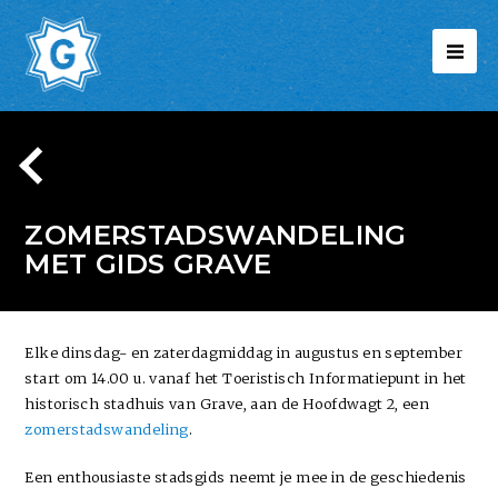
ZOMERSTADSWANDELING
MET GIDS GRAVE
Elke dinsdag- en zaterdagmiddag in augustus en september
start om 14.00 u. vanaf het Toeristisch Informatiepunt in het
historisch stadhuis van Grave, aan de Hoofdwagt 2, een
zomerstadswandeling
.
Een enthousiaste stadsgids neemt je mee in de geschiedenis