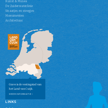
Kunst & Musea
De Zuiderwaterlinie
Straatjes en steegjes
Monumenten
Architectuur
Grave is de vestingstad van
het Land van Cuijk.
MEER INFORMATIE ›
LINKS