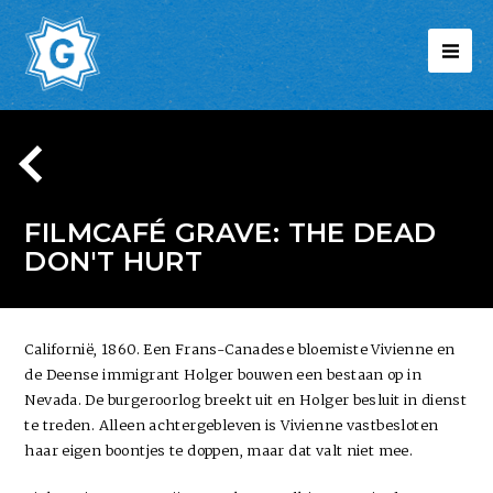
FILMCAFÉ GRAVE: THE DEAD
DON'T HURT
Californië, 1860. Een Frans-Canadese bloemiste Vivienne en
de Deense immigrant Holger bouwen een bestaan op in
Nevada. De burgeroorlog breekt uit en Holger besluit in dienst
te treden. Alleen achtergebleven is Vivienne vastbesloten
haar eigen boontjes te doppen, maar dat valt niet mee.