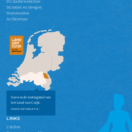
De Zuiderwaterlinie
Straatjes en steegjes
Monumenten
Architectuur
Grave is de vestingstad van
het Land van Cuijk.
MEER INFORMATIE ›
LINKS
Colofon