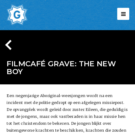
FILMCAFÉ GRAVE: THE NEW
BOY
Een negenjarige Aboriginal-weesjongen wordt na een
incident met de politie gedropt op een afgelegen missiepost.
De opvangplek wordt geleid door zuster Eileen, die geduldig is
met de jongens, maar ook vastberaden is in haar missie hen
tot het christendom te bekeren. De jongen blijkt over
buitengewone krachten te beschikken, krachten die zouden