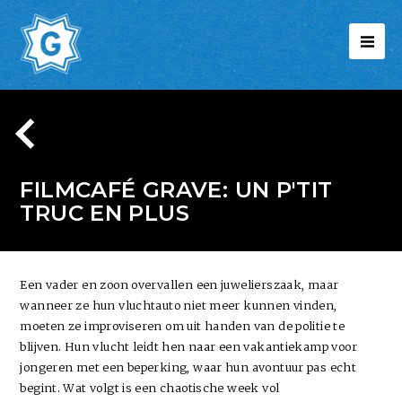
FILMCAFÉ GRAVE: UN P'TIT
TRUC EN PLUS
Een vader en zoon overvallen een juwelierszaak, maar
wanneer ze hun vluchtauto niet meer kunnen vinden,
moeten ze improviseren om uit handen van de politie te
blijven. Hun vlucht leidt hen naar een vakantiekamp voor
jongeren met een beperking, waar hun avontuur pas echt
begint. Wat volgt is een chaotische week vol