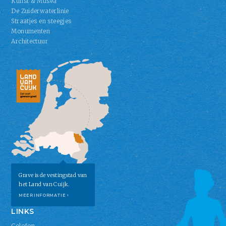
Kunst & Musea
De Zuiderwaterlinie
Straatjes en steegjes
Monumenten
Architectuur
Grave is de vestingstad van
het Land van Cuijk.
MEER INFORMATIE ›
LINKS