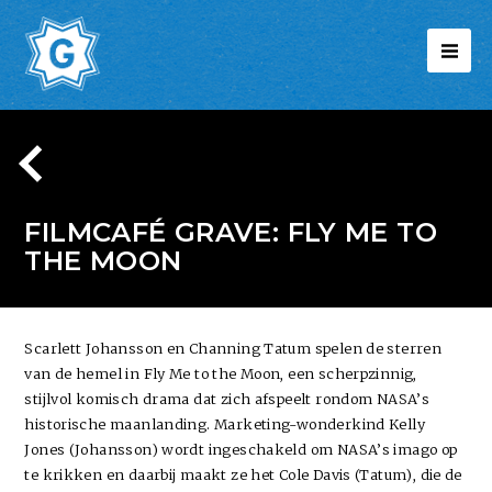
FILMCAFÉ GRAVE: FLY ME TO
THE MOON
Scarlett Johansson en Channing Tatum spelen de sterren
van de hemel in Fly Me to the Moon, een scherpzinnig,
stijlvol komisch drama dat zich afspeelt rondom NASA’s
historische maanlanding. Marketing-wonderkind Kelly
Jones (Johansson) wordt ingeschakeld om NASA’s imago op
te krikken en daarbij maakt ze het Cole Davis (Tatum), die de