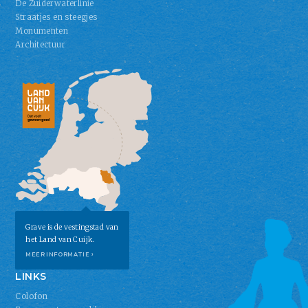
De Zuiderwaterlinie
Straatjes en steegjes
Monumenten
Architectuur
Grave is de vestingstad van
het Land van Cuijk.
MEER INFORMATIE ›
LINKS
Colofon