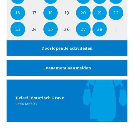
16
17
18
19
20
21
22
23
24
25
26
27
28
1
Doorlopende activiteiten
Evenement aanmelden
Beleef Historisch Grave
LEES MEER ›