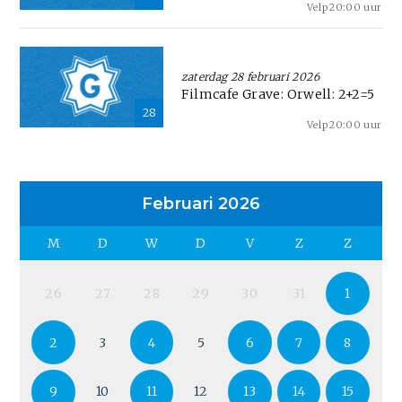
Velp
20:00 uur
zaterdag 28 februari 2026
Filmcafe Grave: Orwell: 2+2=5
28
Velp
20:00 uur
Februari 2026
M
D
W
D
V
Z
Z
26
27
28
29
30
31
1
2
3
4
5
6
7
8
9
10
11
12
13
14
15