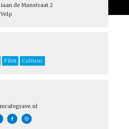
iaan de Manstraat 2
 Velp
Film
Cultuur
mcafegrave.nl