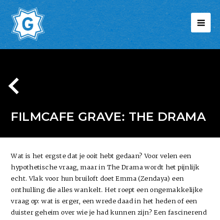
FILMCAFE GRAVE: THE DRAMA
Wat is het ergste dat je ooit hebt gedaan? Voor velen een
hypothetische vraag, maar in The Drama wordt het pijnlijk
echt. Vlak voor hun bruiloft doet Emma (Zendaya) een
onthulling die alles wankelt. Het roept een ongemakkelijke
vraag op: wat is erger, een wrede daad in het heden of een
duister geheim over wie je had kunnen zijn? Een fascinerend